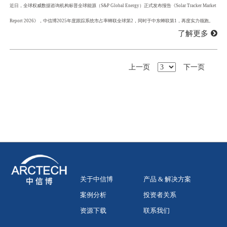
近日，全球权威数据咨询机构标普全球能源（S&P Global Energy）正式发布报告《Solar Tracker Market
Report 2026》，中信博2025年度跟踪系统市占率蝉联全球第2，同时于中东蝉联第1，再度实力领跑。
了解更多
上一页
下一页
关于中信博
产品 & 解决方案
案例分析
投资者关系
资源下载
联系我们