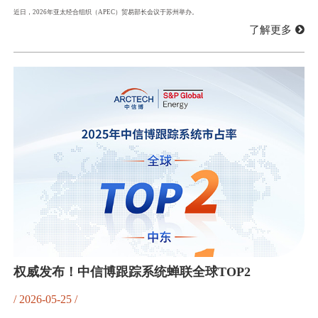
近日，2026年亚太经合组织（APEC）贸易部长会议于苏州举办。
了解更多
权威发布！中信博跟踪系统蝉联全球TOP2
/ 2026-05-25 /