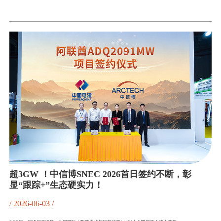
超3GW ！中信博SNEC 2026首日签约不断，彰
显“跟踪+”生态硬实力！
/ 2026-06-03 /