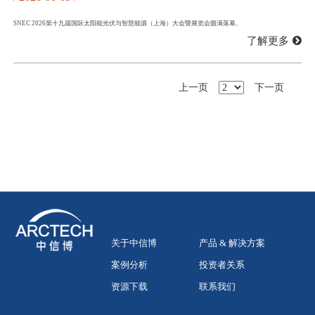
SNEC 2026第十九届国际太阳能光伏与智慧能源（上海）大会暨展览会圆满落幕。
了解更多
上一页
下一页
关于中信博
产品 & 解决方案
案例分析
投资者关系
资源下载
联系我们