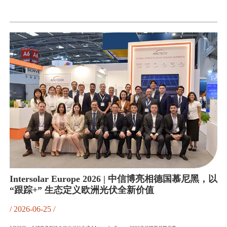
Intersolar Europe 2026 | 中信博亮相德国慕尼黑，以
“跟踪+” 生态定义欧洲光伏全新价值
/ 2026-06-25 /