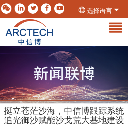
选择语言
挺立苍茫沙海，中信博跟踪系统
追光御沙赋能沙戈荒大基地建设